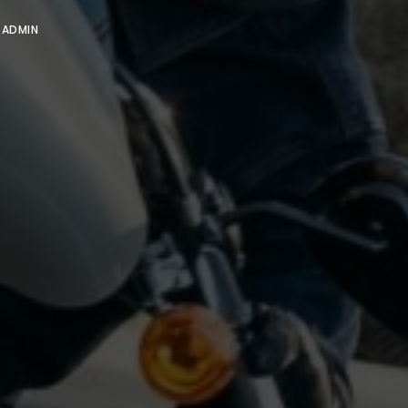
Y
ADMIN